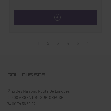
1
2
3
4
5
GALLAUS SAS
Zi Des Narrons Route De Limoges
36200
ARGENTON-SUR-CREUSE
09 74 56 60 02