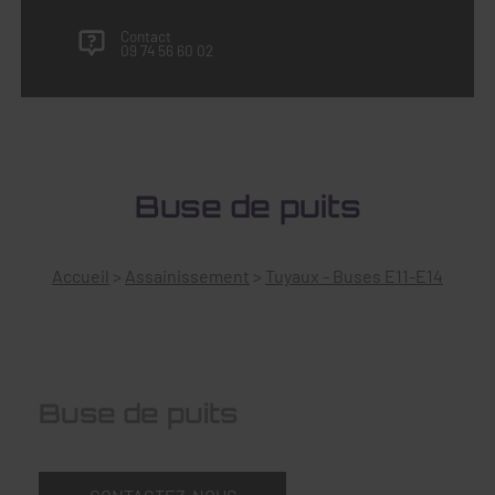
Contact
09 74 56 60 02
Buse de puits
Accueil
>
Assainissement
>
Tuyaux - Buses E11-E14
Buse de puits