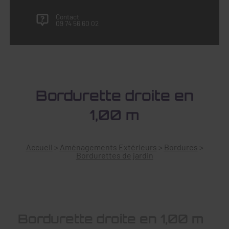
Contact
09 74 56 60 02
Bordurette droite en
1,00 m
Accueil
>
Aménagements Extérieurs
>
Bordures
>
Bordurettes de jardin
Bordurette droite en 1,00 m